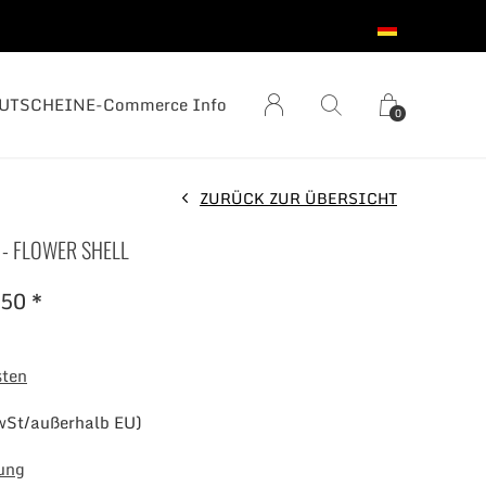
UTSCHEIN
E-Commerce Info
0
ZURÜCK ZUR ÜBERSICHT
- FLOWER SHELL
50 *
sten
wSt/außerhalb EU)
ung