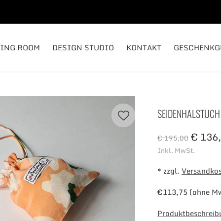
TING ROOM
DESIGN STUDIO
KONTAKT
GESCHENKG
SEIDENHALSTUCH 
€ 136,
€ 195,00
Inkl. MwSt.
* zzgl.
Versandko
€113,75 (ohne M
Produktbeschreib