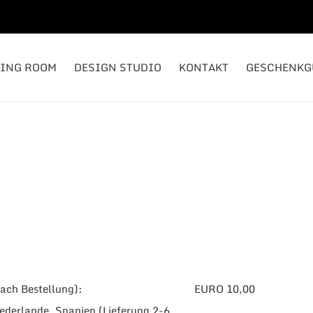
TING ROOM
DESIGN STUDIO
KONTAKT
GESCHENKG
ach Bestellung):
EURO 10,00
ederlande, Spanien (Lieferung 2-6