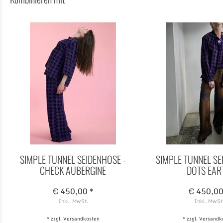
SIMPLE TUNNEL SEIDENHOSE -
SIMPLE TUNNEL SE
CHECK AUBERGINE
DOTS EAR
€ 450,00 *
€ 450,00
Inkl. MwSt.
Inkl. MwSt
* zzgl.
Versandkosten
* zzgl.
Versandk