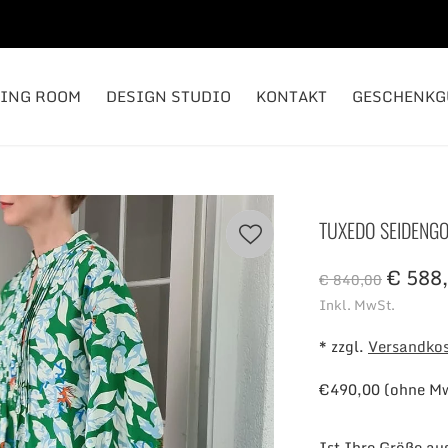
TING ROOM
DESIGN STUDIO
KONTAKT
GESCHENKG
TUXEDO SEIDENGO
€ 588,
€ 840,00
Inkl. MwSt.
* zzgl.
Versandko
€490,00 (ohne M
Ist Ihre Größe au