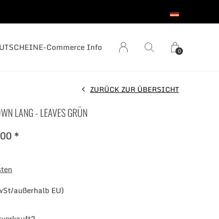
UTSCHEIN
E-Commerce Info
0
ZURÜCK ZUR ÜBERSICHT
WN LANG - LEAVES GRÜN
00 *
sten
wSt/außerhalb EU)
sverkauft?